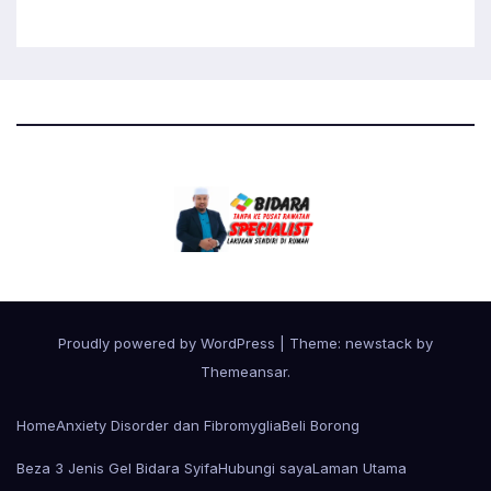
Proudly powered by WordPress
|
Theme: newstack by
Themeansar
.
Home
Anxiety Disorder dan Fibromyglia
Beli Borong
Beza 3 Jenis Gel Bidara Syifa
Hubungi saya
Laman Utama