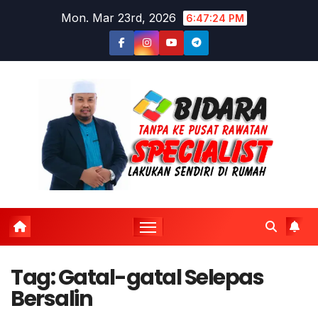
Skip
Mon. Mar 23rd, 2026
6:47:24 PM
to
content
Tag:
Gatal-gatal Selepas
Bersalin