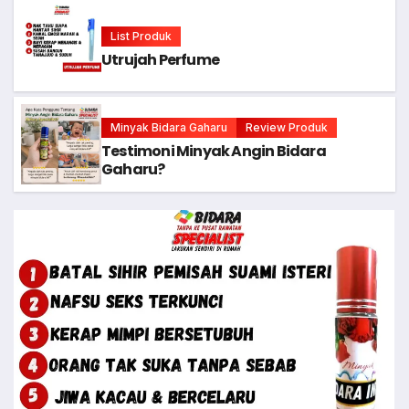
List Produk
Utrujah Perfume
Minyak Bidara Gaharu
Review Produk
Testimoni Minyak Angin Bidara
Gaharu?