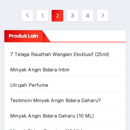
Posts
1
2
3
4
pagination
Produk Lain
7 Telaga Raudhah Wangian Eksklusif (25ml)
Minyak Angin Bidara Intim
Utrujah Perfume
Testimoni Minyak Angin Bidara Gaharu?
Minyak Angin Bidara Gaharu (10 ML)