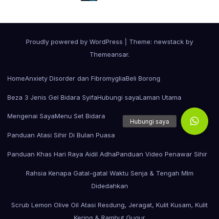
Proudly powered by WordPress
|
Theme: newstack by
Themeansar
.
Home
Anxiety Disorder dan Fibromyglia
Beli Borong
Beza 3 Jenis Gel Bidara Syifa
Hubungi saya
Laman Utama
Mengenai Saya
Menu Set Bidara
Panduan Atasi Sihir Di Bulan Puasa
Panduan Khas Hari Raya Aidil Adha
Panduan Video Penawar Sihir
Rahsia Kenapa Gatal-gatal Waktu Senja & Tengah Mlm
Didedahkan
Scrub Lemon Olive Oil Atasi Resdung, Jeragat, Kulit Kusam, Kulit
Kering & Rambut Gugur