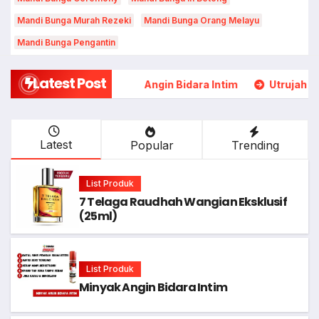
Mandi Bunga Murah Rezeki
Mandi Bunga Orang Melayu
Mandi Bunga Pengantin
Latest Post
 (25ml)
Minyak Angin Bidara Intim
Utrujah Perfume
Latest
Popular
Trending
List Produk
7 Telaga Raudhah Wangian Eksklusif
(25ml)
List Produk
Minyak Angin Bidara Intim