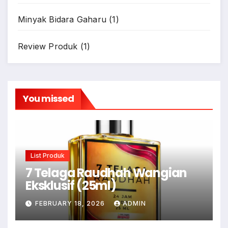
Minyak Bidara Gaharu
(1)
Review Produk
(1)
You missed
List Produk
7 Telaga Raudhah Wangian
Eksklusif (25ml)
FEBRUARY 18, 2026
ADMIN