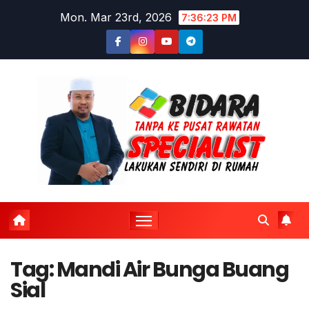
Skip
Mon. Mar 23rd, 2026
7:36:24 PM
to
content
Tag:
Mandi Air Bunga Buang
Sial